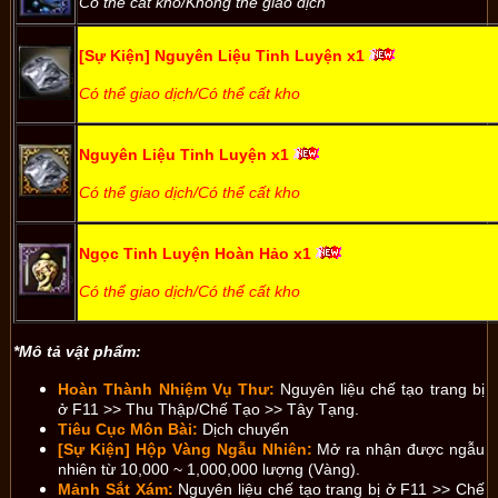
Có thể cất kho/Không thể giao dịch
[Sự Kiện] Nguyên Liệu Tinh Luyện x1
Có thể giao dịch/Có thể cất kho
Nguyên Liệu Tinh Luyện x1
Có thể giao dịch/Có thể cất kho
Ngọc Tinh Luyện Hoàn Hảo x1
Có thể giao dịch/Có thể cất kho
*Mô tả vật phẩm:
Hoàn Thành Nhiệm Vụ Thư:
Nguyên liệu chế tạo trang bị
ở F11 >> Thu Thập/Chế Tạo >> Tây Tạng.
Tiêu Cục Môn Bài:
Dịch chuyển
[Sự Kiện] Hộp Vàng Ngẫu Nhiên:
Mở ra nhận được ngẫu
nhiên từ 10,000 ~ 1,000,000 lượng (Vàng).
Mảnh Sắt Xám:
Nguyên liệu chế tạo trang bị ở F11 >> Chế