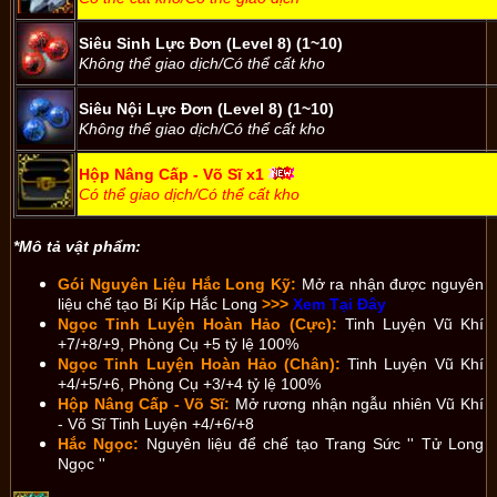
Siêu Sinh Lực Đơn (Level 8) (1~10)
Không thể giao dịch/Có thể cất kho
Siêu Nội Lực Đơn (Level 8)
(1~10)
Không thể giao dịch/Có thể cất kho
Hộp Nâng Cấp - Võ Sĩ x1
Có thể giao dịch/Có thể cất kho
*Mô tả vật phẩm:
Gói Nguyên Liệu Hắc Long Kỹ:
Mở ra nhận được nguyên
liệu chế tạo Bí Kíp Hắc Long
>>>
Xem Tại Đây
Ngọc Tinh Luyện Hoàn Hảo (Cực):
Tinh Luyện Vũ Khí
+7/+8/+9, Phòng Cụ +5 tỷ lệ 100%
Ngọc Tinh Luyện Hoàn Hảo (Chân):
Tinh Luyện Vũ Khí
+4/+5/+6, Phòng Cụ +3/+4 tỷ lệ 100%
Hộp Nâng Cấp - Võ Sĩ:
Mở rương nhận ngẫu nhiên Vũ Khí
- Võ Sĩ Tinh Luyện +4/+6/+8
Hắc Ngọc:
Nguyên liệu để chế tạo Trang Sức '' Tử Long
Ngọc ''