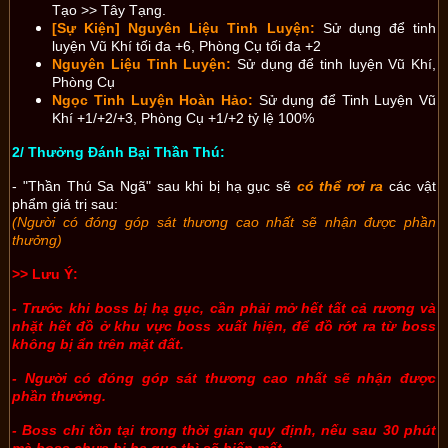
Tạo >> Tây Tạng.
[Sự Kiện] Nguyên Liệu Tinh Luyện:
Sử dụng để tinh
luyện Vũ Khí tối đa +6, Phòng Cụ tối đa +2
Nguyên Liệu Tinh Luyện:
Sử dụng để tinh luyện Vũ Khí,
Phòng Cụ
Ngọc Tinh Luyện Hoàn Hảo:
Sử dụng để Tinh Luyện Vũ
Khí +1/+2/+3, Phòng Cụ +1/+2 tỷ lệ 100%
2/ Thưởng Đánh Bại Thần Thú:
- "Thần Thú Sa Ngã" sau khi bị hạ gục sẽ
có thể rơi ra
các vật
phẩm giá trị sau:
(Người có đóng góp sát thương cao nhất sẽ nhận được phần
thưởng)
>> Lưu Ý:
- Trước khi boss bị hạ gục, cần phải mở hết tất cả rương và
nhặt hết đồ ở khu vực boss xuất hiện, để đồ rớt ra từ boss
không bị ẩn trên mặt đất.
- Người có đóng góp sát thương cao nhất sẽ nhận được
phần thưởng.
- Boss chỉ tồn tại trong thời gian quy định, nếu sau 30 phút
mà boss chưa bị hạ gục thì sẽ biến mất.