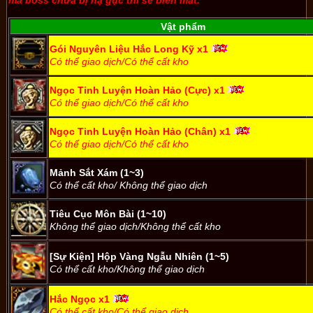
Vật phẩm
Gói Nguyên Liệu Hắc Long Kỹ x1
Có thể giao dịch/Có thể cất kho
Ngọc Tinh Luyện Hoàn Hảo (Cực) x1
Có thể giao dịch/Có thể cất kho
Ngọc Tinh Luyện Hoàn Hảo (Chân) x1
Có thể giao dịch/Có thể cất kho
Mảnh Sắt Xám (1~3)
Có thể cất kho/ Không thể giao dịch
Tiêu Cục Môn Bài (1~10)
Không thể giao dịch/Không thể cất kho
[Sự Kiện] Hộp Vàng Ngẫu Nhiên (1~5)
Có thể cất kho/Không thể giao dịch
Hắc Ngọc x1
Có thể cất kho/Có thể giao dịch