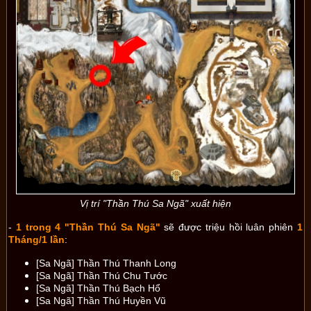
Vị trí "Thần Thú Sa Ngã" xuất hiện
-
1 trong 4 "Thần Thú Sa Ngã"
sẽ được triệu hồi luân phiên
1
Tháng/1 lần
:
[Sa Ngã] Thần Thú Thanh Long
[Sa Ngã] Thần Thú Chu Tước
[Sa Ngã] Thần Thú Bạch Hổ
[Sa Ngã] Thần Thú Huyền Vũ