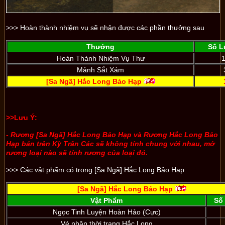
>>> Hoàn thành nhiệm vụ sẽ nhận được các phần thưởng sau
Thưởng
Số 
Hoàn Thành Nhiệm Vụ Thư
Mảnh Sắt Xám
[Sa Ngã] Hắc Long Bảo Hạp
>>Lưu Ý:
- Rương [Sa Ngã] Hắc Long Bảo Hạp và Rương Hắc Long Bảo
Hạp bán trên Kỳ Trân Các sẽ không tính chung với nhau, mở
rương loại nào sẽ tính rương của loại đó.
>>> Các vật phẩm có trong [Sa Ngã] Hắc Long Bảo Hạp
[Sa Ngã] Hắc Long Bảo Hạp
Vật Phẩm
Số
Ngọc Tinh Luyện Hoàn Hảo (Cực)
Vé nhận thời trang Hắc Long