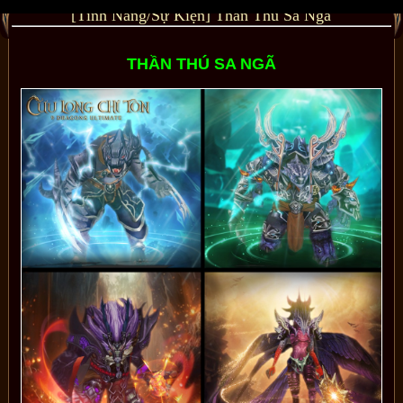
[Tính Năng/Sự Kiện] Thần Thú Sa Ngã
THẦN THÚ SA NGÃ