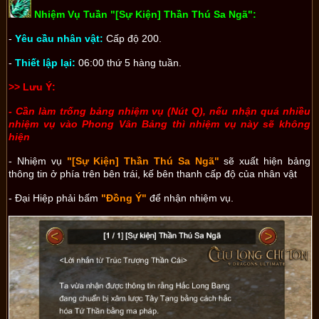
Nhiệm Vụ Tuần "[Sự Kiện] Thần Thú Sa Ngã":
-
Yêu cầu nhân vật:
Cấp độ 200.
-
Thiết lập lại:
06:00 thứ 5 hàng tuần.
>> Lưu Ý:
- Cần làm trống bảng nhiệm vụ (Nút Q), nếu nhận quá nhiều
nhiệm vụ vào Phong Vân Bảng thì nhiệm vụ này sẽ không
hiện
- Nhiệm vụ
"[Sự Kiện] Thần Thú Sa Ngã"
sẽ xuất hiện
bảng
thông tin
ở phía trên bên trái, kế bên thanh cấp độ của nhân vật
- Đại Hiệp phải bấm
"Đồng Ý"
để nhận nhiệm vụ.