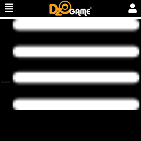
[Tính Năng] Hướng Dẫn Sử Dụng Thẻ Đổi Tên Nhân Vật
[Tính Năng] Hắc Long Bảo Hạp
[Tính Năng/Sự Kiện] Thần Thú Sa Ngã
[Tính Năng/Sự Kiện] Bang Chiến
[Tính Năng/Sự Kiện] Liên Minh Bóng Tối - Thức Tỉnh Tâm Ma
[Tính Năng] Hộ Vệ 4 Sao - Siêu Cấp 4 Sao
[Tính Năng/Sự Kiện] Thăng Cấp Nhận Quà
[Tính Năng] Hắc Long Bí Kíp
[Tính Năng] Hộ Vệ
[Tính Năng] Nhiệm Vụ Cấp 200
[Tính Năng] Tín Vật Phong Ấn
[Tính Năng] Linh Dược
[Tính Năng] Tinh Luyện