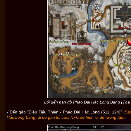
Lối đến bản đồ Pháo Đài Hắc Long Bang (Tọa 
- Đến gặp "Diệp Tiểu Thiên - Pháo Đài Hắc Long (511, 124)"
(Sa
Hắc Long Bang, đi bộ gần lối vào, NPC sẽ hiện ra để tương tác)
.