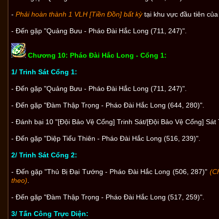
-
Phải hoàn thành 1 VLH [Tiền Đồn] bất kỳ
tại khu vực đầu tiên củ
- Đến gặp "Quảng Bưu - Pháo Đài Hắc Long (711, 247)".
Chương 10: Pháo Đài Hắc Long - Cổng 1:
1/ Trinh Sát Cổng 1:
- Đến gặp "Quảng Bưu - Pháo Đài Hắc Long (711, 247)".
- Đến gặp "Đàm Thập Trọng - Pháo Đài Hắc Long (644, 280)".
- Đánh bại 10 "[Đội Bảo Vệ Cổng] Trinh Sát/[Đội Bảo Vệ Cổng] Sát
- Đến gặp "Diệp Tiểu Thiên - Pháo Đài Hắc Long (516, 239)".
2/ Trinh Sát Cổng 2:
- Đến gặp "Thủ Bị Đại Tướng - Pháo Đài Hắc Long (506, 287)"
(C
theo)
.
- Đến gặp "Đàm Thập Trọng - Pháo Đài Hắc Long (517, 259)".
3/ Tấn Công Trực Diện: