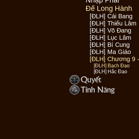
Nhập Phái
Đế Long Hành
[ĐLH] Cái Bang
[ĐLH] Thiếu Lâm
[ĐLH] Võ Đang
[ĐLH] Lục Lâm
[ĐLH] Bí Cung
[ĐLH] Ma Giáo
[ĐLH] Chương 9 -
[ĐLH] Bạch Đạo
[ĐLH] Hắc Đạo