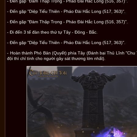
- Đến gặp "Đàm Thập Trọng - Pháo Đài Hắc Long (516, 357)".
- Đến gặp "Diệp Tiểu Thiên - Pháo Đài Hắc Long (517, 363)".
- Đến gặp "Đàm Thập Trọng - Pháo Đài Hắc Long (516, 357)".
- Đi đến 3 tế đàn theo thứ tự Tây - Đông - Bắc.
- Đến gặp "Diệp Tiểu Thiên - Pháo Đài Hắc Long (517, 363)".
- Hoàn thành Phó Bản (Quyết) phía Tây (Đánh bại Thủ Lĩnh "Chu 
đội thì chỉ tính cho người gây sát thương lớn nhất).