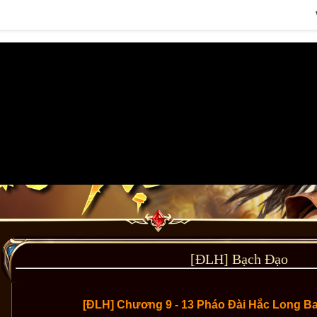
[ĐLH] Bạch Đạo
[ĐLH] Chương 9 - 13 Pháo Đài Hắc Long B