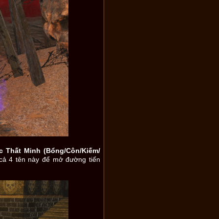
c Thất Minh (Bổng/Côn/Kiếm/
cả 4 tên này để mở đường tiến