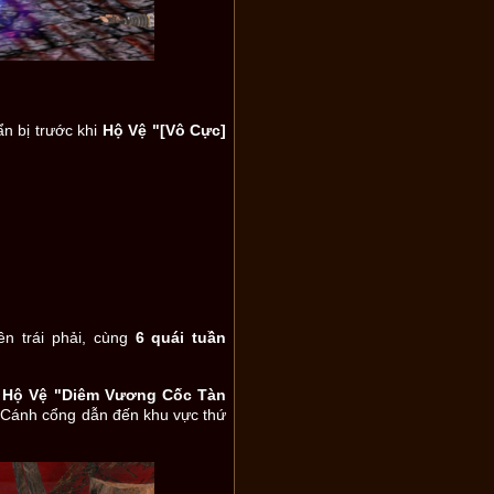
n bị trước khi
Hộ Vệ "[Vô Cực]
ên trái phải, cùng
6 quái tuần
i
Hộ Vệ "Diêm Vương Cốc Tàn
). Cánh cổng dẫn đến khu vực thứ