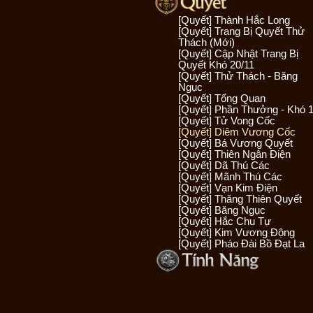
[Quyết] Thành Hắc Long
[Quyết] Trang Bị Quyết Thử
Thách (Mới)
[Quyết] Cập Nhật Trang Bị
Quyết Khó 20/11
[Quyết] Thử Thách - Băng
Ngục
[Quyết] Tổng Quan
[Quyết] Phần Thưởng - Khó 
[Quyết] Tử Vong Cốc
[Quyết] Diêm Vương Cốc
[Quyết] Bá Vương Quyết
[Quyết] Thiên Ngân Điện
[Quyết] Dã Thú Các
[Quyết] Mãnh Thú Các
[Quyết] Vạn Kim Điện
[Quyết] Thăng Thiên Quyết
[Quyết] Băng Ngục
[Quyết] Hắc Chu Tự
[Quyết] Kim Vương Động
[Quyết] Pháo Đài Bồ Đạt La