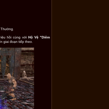
i Thường.
riệu hồi cùng với
Hộ Vệ "Diêm
n giai đoạn tiếp theo.