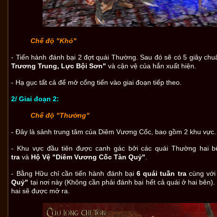
Chế độ "Khó"
- Tiến hành đánh bại 2 đợt quái Thường. Sau đó sẽ có 5 giây chuẩ
Trương Trung, Lực Bội Sơn"
và cận vệ của hắn xuất hiện.
- Hạ gục tất cả để mở cổng tiến vào giai đoạn tiếp theo.
2/ Giai đoạn 2:
Chế độ "Thường"
- Đây là sảnh trung tâm của Diêm Vương Cốc, bao gồm 2 khu vực.
- Khu vực đầu tiên được canh gác bởi các quái Thường hai b
tra
và
Hộ Vệ "Diêm Vương Cốc Tàn Quỷ"
.
- Bằng Hữu chỉ cần tiến hành đánh bại
6 quái tuần tra
cùng vớ
Quỷ"
tại nơi này (Không cần phải đánh bại hết cả quái ở hai bên
hai sẽ được mở ra.