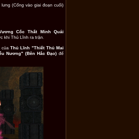
 lưng (Cổng vào giai đoạn cuối)
Vương Cốc Thất Minh Quái
c khi Thủ Lĩnh ra trận.
h của
Thủ Lĩnh "Thiết Thủ Mai
iễu Nương" (Bên Hắc Đạo)
để