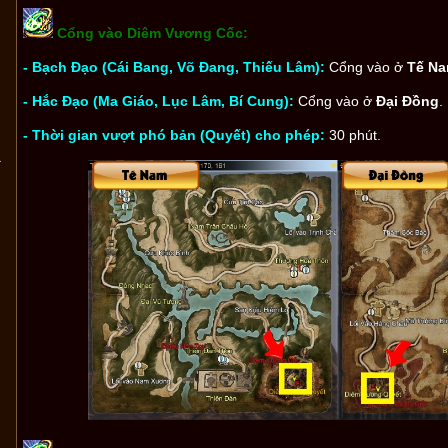
Cổng vào Diêm Vương Cốc:
- Bạch Đạo (Cái Bang, Võ Đang, Thiếu Lâm):
Cổng vào ở
Tế N
- Hắc Đạo (Ma Giáo, Lục Lâm, Bí Cung):
Cổng vào ở
Đại Đồng
.
- Thời gian vượt phó bản (Quyết) cho phép:
30 phút.
1