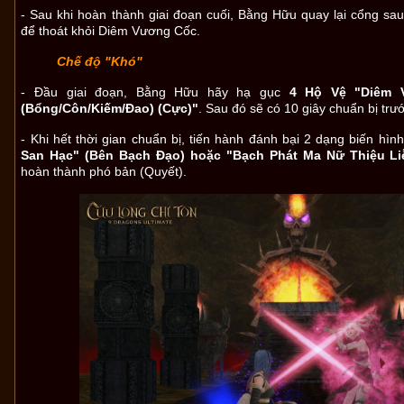
- Sau khi hoàn thành giai đoạn cuối, Bằng Hữu quay lại cổng sau
để thoát khỏi Diêm Vương Cốc.
Chế độ "Khó"
- Đầu giai đoạn, Bằng Hữu hãy hạ gục
4 Hộ Vệ "Diêm 
(Bổng/Côn/Kiếm/Đao) (Cực)"
. Sau đó sẽ có 10 giây chuẩn bị trướ
- Khi hết thời gian chuẩn bị, tiến hành đánh bại 2 dạng biến hìn
San Hạc" (Bên Bạch Đạo) hoặc "Bạch Phát Ma Nữ Thiệu L
hoàn thành phó bản (Quyết).