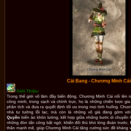
Cái Bang - Chương Minh Cái
Giới Thiệu:
Trong thế giới võ lâm đầy biến động, Chương Minh Cái nổi lên n
công minh, trong sạch và chính trực, họ là những chiến lược gia
phân tích và đưa ra quyết định tối ưu trong mọi tình huống. Chư
nhà tư tưởng lỗi lạc, mà còn là những võ giả đáng gờm vớ
Quyền
biến ảo khôn lường, kết hợp giữa những bước di chuyển 
những đòn tấn công bất ngờ, khiến đối thủ khó lòng đoán trước,
thân mạnh mẽ, giúp Chương Minh Cái tăng cường sức đề kháng v