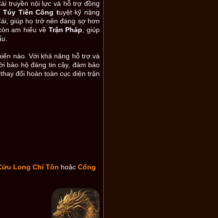
i truyền nội lực và hỗ trợ đồng
,
Túy Tiên Công t
uyệt kỹ nâng
i, giúp họ trở nên đáng sợ hơn
 còn am hiểu về
Trận Pháp
, giúp
ấu.
iến nào. Với khả năng hỗ trợ và
ời bảo hộ đáng tin cậy, đảm bảo
thay đổi hoàn toàn cục diện trận
Cửu Long Chí Tôn
hoặc
Cổng