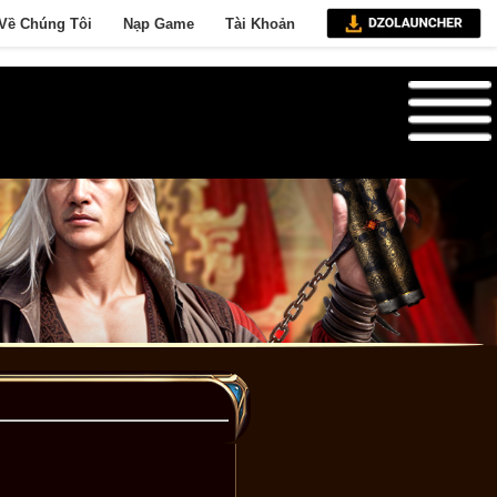
Về Chúng Tôi
Nạp Game
Tài Khoản