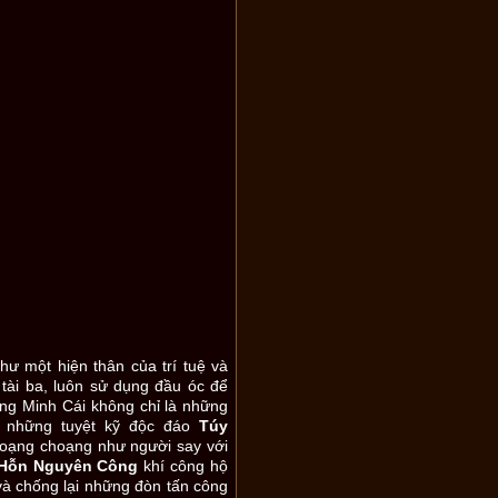
hư một hiện thân của trí tuệ và
 tài ba, luôn sử dụng đầu óc để
ơng Minh Cái không chỉ là những
i những tuyệt kỹ độc đáo
Túy
loạng choạng như người say với
Hỗn Nguyên Công
khí công hộ
à chống lại những đòn tấn công