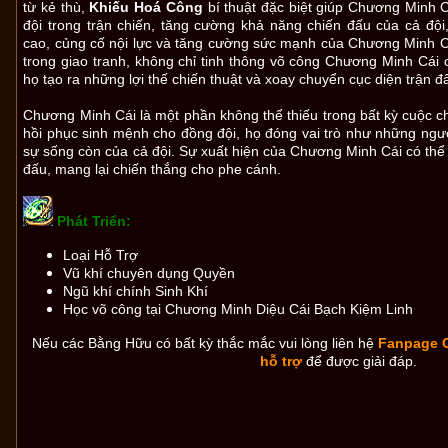
từ kẻ thù,
Khiếu Hoá Công
bí thuật đặc biệt giúp Chương Minh Cá
đội trong trận chiến, tăng cường khả năng chiến đấu của cả đội
cao, củng cố nội lực và tăng cường sức mạnh của Chương Minh Cá
trong giao tranh,
không chỉ tinh thông võ công Chương Minh Cái
họ tạo ra những lợi thế chiến thuật và xoay chuyển cục diện trận đ
Chương Minh Cái là một phần không thể thiếu trong bất kỳ cuộc ch
hồi phục sinh mệnh cho đồng đội, họ đóng vai trò như những ngư
sự sống còn của cả đội. Sự xuất hiện của Chương Minh Cái có thể 
đấu, mang lại chiến thắng cho phe cánh.
Phát Triển:
Loại Hỗ Trợ
Vũ khí chuyên dụng Quyền
Ngũ khí chính Sinh Khí
Học võ công tại Chương Minh Diệu Cái Bạch Kiệm Linh
Nếu các Bằng Hữu có bất kỳ thắc mắc vui lòng liên hệ
Fanpage 
hỗ trợ
để được giải đáp.