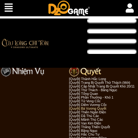
[Quyết] Thành Hắc Long
[Quyết] Trang Bị Quyết Thử Thách (Mới)
[Quyết] Cập Nhật Trang Bị Quyết Khó 20/11
[Quyết] Thử Thách - Băng Ngục
[Quyết] Tổng Quan
[Quyết] Phần Thưởng - Khó 1
[Quyết] Tử Vong Cốc
[Quyết] Diêm Vương Cốc
[Quyết] Bá Vương Quyết
[Quyết] Thiên Ngân Điện
[Quyết] Dã Thú Các
[Quyết] Mãnh Thú Các
[Quyết] Vạn Kim Điện
[Quyết] Thăng Thiên Quyết
[Quyết] Băng Ngục
[Quyết] Hắc Chu Tự
[Quyết] Kim Vương Động