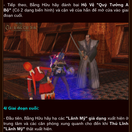
- Tiếp theo, Bằng Hữu hãy đánh bại
Hộ Vệ "Quỷ Tướng A
Bộ"
(Có 2 dạng biến hình) và cận vệ của hắn để mở cửa vào giai
đoạn cuối.
4/ Giai đoạn cuối:
- Đầu tiên, Bằng Hữu hãy hạ các
"Lãnh Mỹ" giả dạng
xuất hiện ở
trung tâm và các căn phòng xung quanh cho đến khi
Thủ Lĩnh
"Lãnh Mỹ"
thật xuất hiện.