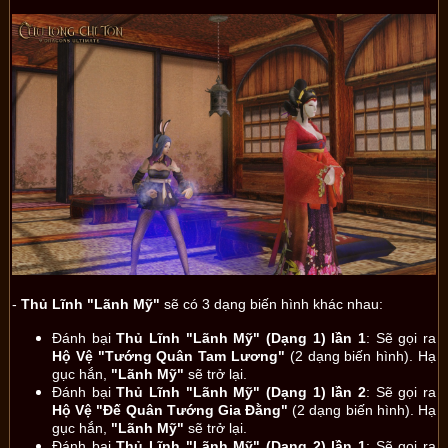
-
Thủ Lĩnh "Lãnh Mỹ"
sẽ có 3 dạng biến hình khác nhau:
Đánh bại
Thủ Lĩnh "Lãnh Mỹ" (Dạng 1) lần 1
: Sẽ gọi ra
Hộ Vệ "Tướng Quân Tam Lương"
(2 dạng biến hình). Hạ
gục hắn,
"Lãnh Mỹ"
sẽ trở lại.
Đánh bại
Thủ Lĩnh "Lãnh Mỹ" (Dạng 1) lần 2
: Sẽ gọi ra
Hộ Vệ "Đế Quân Tướng Gia Đằng"
(2 dạng biến hình). Hạ
gục hắn,
"Lãnh Mỹ"
sẽ trở lại.
Đánh bại
Thủ Lĩnh "Lãnh Mỹ" (Dạng 2) lần 1
: Sẽ gọi ra