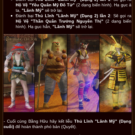
Hộ Vệ "Yêu Quân Mỹ Đô Tử"
(2 dạng biến hình). Hạ gục ả
ta,
"Lãnh Mỹ"
sẽ trở lại.
Đánh bại
Thủ Lĩnh "Lãnh Mỹ" (Dạng 2) lần 2
: Sẽ gọi ra
Hộ Vệ "Thần Quân Trưởng Nguyên Thị"
(2 dạng biến
hình). Hạ gục hắn,
"Lãnh Mỹ"
sẽ trở lại.
- Cuối cùng Bằng Hữu hãy kết liễu
Thủ Lĩnh "Lãnh Mỹ" (Dạng
cuối)
để hoàn thành phó bản (Quyết).