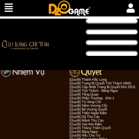
[Quyết] Thành Hắc Long
[Quyết] Trang Bị Quyết Thử Thách (Mới)
[Quyết] Cập Nhật Trang Bị Quyết Khó 20/11
[Quyết] Thử Thách - Băng Ngục
[Quyết] Tổng Quan
[Quyết] Phần Thưởng - Khó 1
[Quyết] Tử Vong Cốc
[Quyết] Diêm Vương Cốc
[Quyết] Bá Vương Quyết
[Quyết] Thiên Ngân Điện
[Quyết] Dã Thú Các
[Quyết] Mãnh Thú Các
[Quyết] Vạn Kim Điện
[Quyết] Thăng Thiên Quyết
[Quyết] Băng Ngục
[Quyết] Hắc Chu Tự
[Quyết] Kim Vương Động