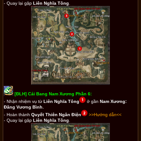
- Quay lại gặp
Liên Nghĩa Tông
.
[ĐLH] Cái Bang Nam Xương Phần 6:
- Nhận nhiệm vụ từ
Liên Nghĩa Tông
ở gần
Nam Xương:
.
Đăng Vương Bình
- Hoàn thành
Quyết
Thiên Ngân Điện
>>Hướng dẫn<<
- Quay lại gặp
Liên Nghĩa Tông
.