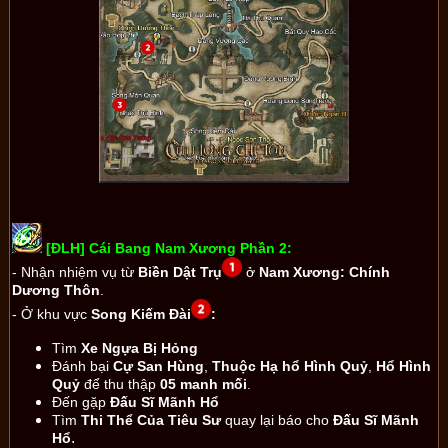
[ĐLH] Cái Bang Nam Xương Phần 2:
- Nhận nhiệm vụ từ
Biền Dật Trụ
ở
Nam Xương: Chính
Dương Thôn
.
- Ở khu vực
Song Kiếm Đài
:
Tìm
Xe Ngựa Bị Hỏng
Đánh bại
Cự San Hùng
,
Thuộc Hạ hổ Hình Quỷ
,
Hổ Hình
Quỷ
để thu thập
05 manh mối
.
Đến gặp
Đấu Sĩ Mãnh Hổ
Tìm
Thi Thể Của Tiêu Sư
quay lại báo cho
Đấu Sĩ Mãnh
.
Hổ