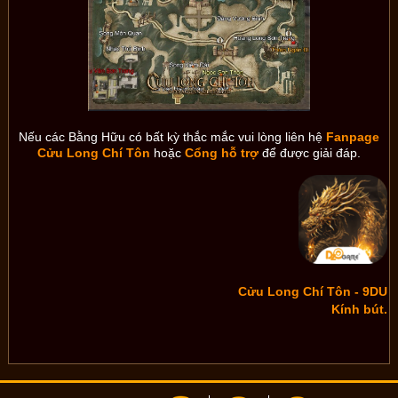
Nếu các Bằng Hữu có bất kỳ thắc mắc vui lòng liên hệ
Fanpage
Cửu Long Chí Tôn
hoặc
Cổng hỗ trợ
để được giải đáp.
Cửu Long Chí Tôn - 9DU
Kính bút.