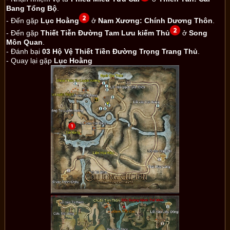
Bang Tổng Bộ
.
- Đến gặp
Lục Hoằng
ở
Nam Xương: Chính Dương Thôn
.
- Đến gặp
Thiết Tiễn Đường Tam Lưu kiếm Thủ
ở
Song
Môn Quan
.
- Đánh bại
03 Hộ Vệ Thiết Tiền Đường Trọng Trang Thủ
.
- Quay lại gặp
Lục Hoằng