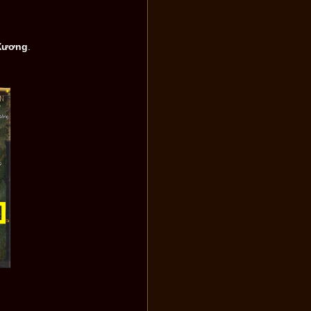
Xương
.