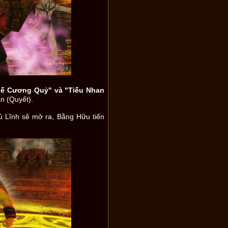
hế Cương Quỷ" và "Tiếu Nhan
n (Quyết).
hủ Lĩnh sẽ mở ra, Bằng Hữu tiến