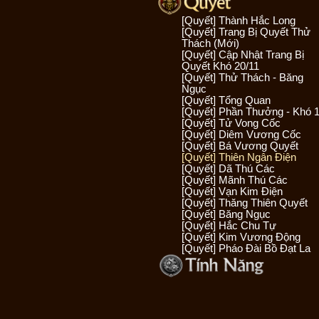
[Quyết] Thành Hắc Long
[Quyết] Trang Bị Quyết Thử
Thách (Mới)
[Quyết] Cập Nhật Trang Bị
Quyết Khó 20/11
[Quyết] Thử Thách - Băng
Ngục
[Quyết] Tổng Quan
[Quyết] Phần Thưởng - Khó 
[Quyết] Tử Vong Cốc
[Quyết] Diêm Vương Cốc
[Quyết] Bá Vương Quyết
[Quyết] Thiên Ngân Điện
[Quyết] Dã Thú Các
[Quyết] Mãnh Thú Các
[Quyết] Vạn Kim Điện
[Quyết] Thăng Thiên Quyết
[Quyết] Băng Ngục
[Quyết] Hắc Chu Tự
[Quyết] Kim Vương Động
[Quyết] Pháo Đài Bồ Đạt La