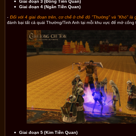
Giai đoạn 3 (Đồng Tiền Quan)
Giai đoạn 4 (Ngân Tiền Quan)
-
Đối với 4 giai đoạn trên, cơ chế ở chế độ "Thường" và "Khó" là
đánh bại tất cả quái Thường/Tinh Anh tại mỗi khu vực để mở cổng t
Giai đoạn 5 (Kim Tiền Quan)