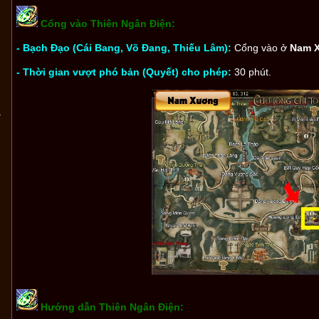
Cổng vào Thiên Ngân Điện:
- Bạch Đạo (Cái Bang, Võ Đang, Thiếu Lâm):
Cổng vào ở
Nam 
- Thời gian vượt phó bản (Quyết) cho phép:
30 phút.
1
Hướng dẫn Thiên Ngân Điện: