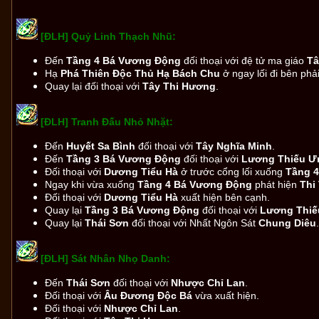
[ĐLH] Quỷ Linh Thạch Nhũ:
Đến
Tầng 4 Bá Vương Động
đối thoại với đệ tử ma giáo
Tâ
Hạ
Phá Thiên Độc Thủ Hạ Bách Chu
ở ngay lối đi bên phải
Quay lại đối thoại với
Tây Thi Hương
.
[ĐLH] Tranh Đấu Nhỏ Nhặt:
Đến
Huyết Sa Bình
đối thoại với
Tây Nghĩa Minh
.
Đến
Tầng 3 Bá Vương Động
đối thoại với
Lương Thiếu Ư
Đối thoại với
Dương Tiểu Hà
ở trước cổng lối xuống
Tầng 4
Ngay khi vừa xuống
Tầng 4 Bá Vương Động
phát hiện
Thi
Đối thoại với
Dương Tiểu Hà
xuất hiện bên cạnh.
Quay lại
Tầng 3 Bá Vương Động
đối thoại với
Lương Thi
Quay lại
Thái Sơn
đối thoại với Nhất Ngôn Sát
Chung Diêu
[ĐLH] Sát Nhân Nhọ Danh:
Đến
Thái Sơn
đối thoại với
Nhược Chỉ Lan
.
Đối thoại với
Âu Đương Độc Bá
vừa xuất hiện.
Đối thoại với
Nhược Chỉ Lan
.