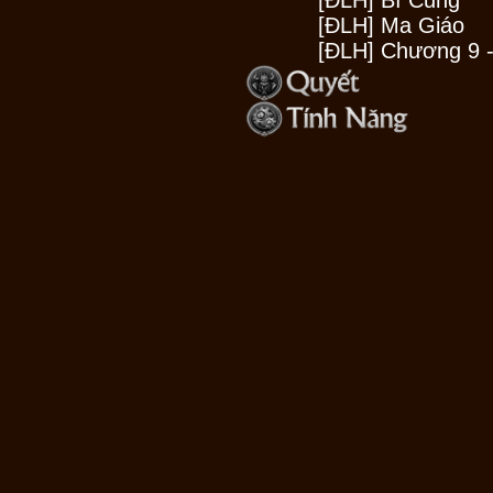
[ĐLH] Bí Cung
[ĐLH] Ma Giáo
[ĐLH] Chương 9 -