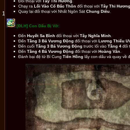
Đối thoại với
Tây Thi Hương
.
Chạy ra
Lối Vào Cổ Bắc Thôn
đối thoại với
Tây Thi Hươn
Quay lại đối thoại với Nhất Ngôn Sát
Chung Diêu
.
 12
[ĐLH] Con Dấu Bị Vỡ:
Đến
Huyết Sa Bình
đối thoại với
Tây Nghĩa Minh
.
Đến
Tầng 3 Bá Vương Động
đối thoại với
Lương Thiếu Ư
Đến cuối
Tầng 3 Bá Vương Động
trước lối vào
Tầng 4
đối 
Đến
Tầng 4 Bá Vương Động
đối thoại với
Hoàng Vân
.
Đánh bại đệ tử Bí Cung
Tiên Hồng
lấy con dấu và quay về đ