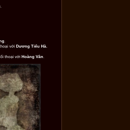
g
.
ng
.
.
thoại với
Dương Tiểu Hà
ối thoại với
Hoàng Vân
.