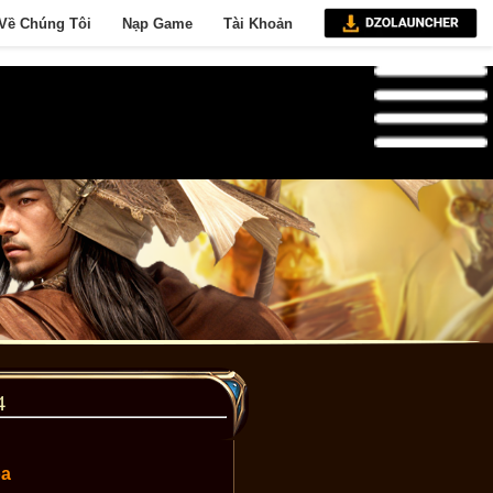
Về Chúng Tôi
Nạp Game
Tài Khoản
4
oa