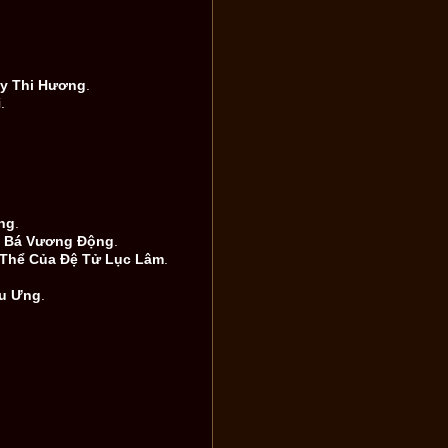
y Thi Hương
.
.
ng
.
 Bá Vương Động
.
 Thể Của Đệ Tử Lục Lâm
.
ếu Ưng
.
.