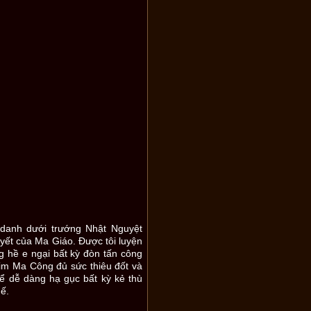
danh dưới trướng Nhật Nguyệt
yết của Ma Giáo. Được tôi luyện
 hề e ngại bất kỳ đòn tấn công
im Ma Công đủ sức thiêu đốt và
hể dễ dàng hạ gục bất kỳ kẻ thù
hế.