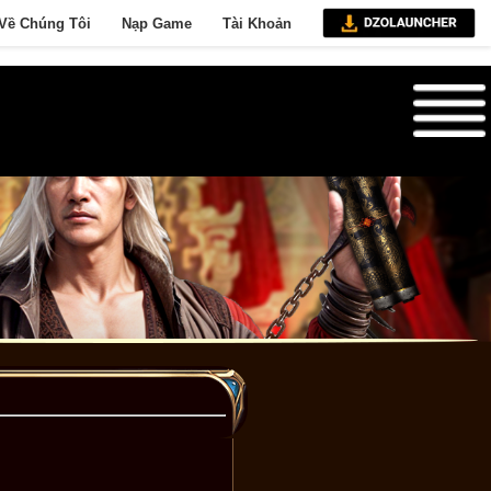
Về Chúng Tôi
Nạp Game
Tài Khoản