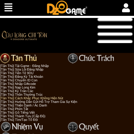
[Tân Thủ] Tải Game - Đăng Nhập
[Tân Thủ] Sửa Lỗi Đăng Nhập
[Tân Thủ] Tiền Tệ 9DU
[Tân Thủ] Đăng Ký Tài Khoản
[Tân Thủ] Chuyển ID Con
[Tân Thủ] Nhập Giftcode
[Tân Thủ] Nạp Long Kim
[Tân Thủ] Kỳ Trân Các
[Tân Thủ] Thôn Thường Trúc
[Tân Thủ] Cách Khắc Phục Không Hiện Nút
[Tân Thủ] Hướng Dẫn Gửi Hỗ Trợ Tham Gia Sự Kiện
[Tân Thủ] Thiện Danh / Ác Danh
[Tân Thủ] Phím Tắt
[Tân Thủ] Gõ Tiếng Việt
[Tân Thủ] Thành Tựu (Cấp Độ)
[Tân Thủ] Tìm/Tạo Tổ Đội