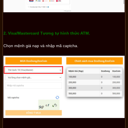
2. Visa/Mastercard Tương tự hình thức ATM.
Chọn mệnh giá nạp và n
hập mã captcha.