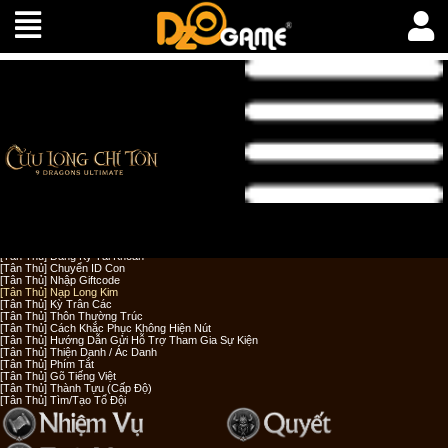
[Tân Thủ] Tải Game - Đăng Nhập
[Tân Thủ] Sửa Lỗi Đăng Nhập
[Tân Thủ] Tiền Tệ 9DU
[Tân Thủ] Đăng Ký Tài Khoản
[Tân Thủ] Chuyển ID Con
[Tân Thủ] Nhập Giftcode
[Tân Thủ] Nạp Long Kim
[Tân Thủ] Kỳ Trân Các
[Tân Thủ] Thôn Thường Trúc
[Tân Thủ] Cách Khắc Phục Không Hiện Nút
[Tân Thủ] Hướng Dẫn Gửi Hỗ Trợ Tham Gia Sự Kiện
[Tân Thủ] Thiện Danh / Ác Danh
[Tân Thủ] Phím Tắt
[Tân Thủ] Gõ Tiếng Việt
[Tân Thủ] Thành Tựu (Cấp Độ)
[Tân Thủ] Tìm/Tạo Tổ Đội