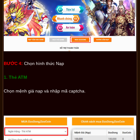
BƯỚC 4:
Chọn hình thức Nạp
1. Thẻ ATM
Chọn mệnh giá nạp và n
hập mã captcha.