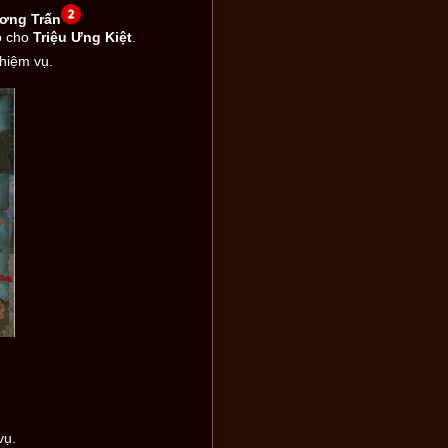
ơng Trấn
o cho
Triệu Ưng Kiệt
.
hiệm vụ.
vụ.