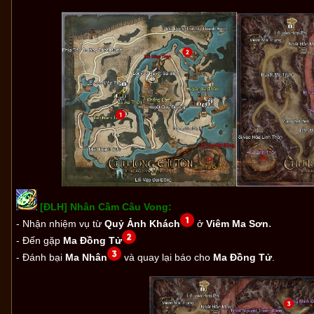
[ĐLH] Nhân Cầm Câu Vong:
.
- Nhận nhiệm vụ từ
Quỷ Ảnh Khách
ở
Viêm Ma Sơn
- Đến
gặp
Ma Đồng Tử
- Đánh bại
Ma Nhân
và quay lại báo cho
Ma Đồng Tử
.