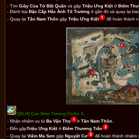
- Tìm
Giày Của
Tứ Bất Quân
và gặp
Triệu Ưng Kiệt
ở
Điểm Thư
- Đánh bại
Đặc Cấp Hắc Ảnh Tổ Trưởng
ở gần đó và quay lại bá
- Quay lại
Tân Nam Thôn
gặp
Triệu Ưng Kiệt
để hoàn thành n
[ĐLH] Can Đảm Tương Chiếu 3:
.
- Nhận nhiệm vụ từ
Ba Vận Thọ
ở
Tân Nam Thôn
- Đến
gặp
Triệu Ưng Kiệt
ở
Điểm Thương Trấn
- Quay lại
Viêm Ma Sơn
gặp
Nguyệt Cơ
để hoàn thành nhiệm 