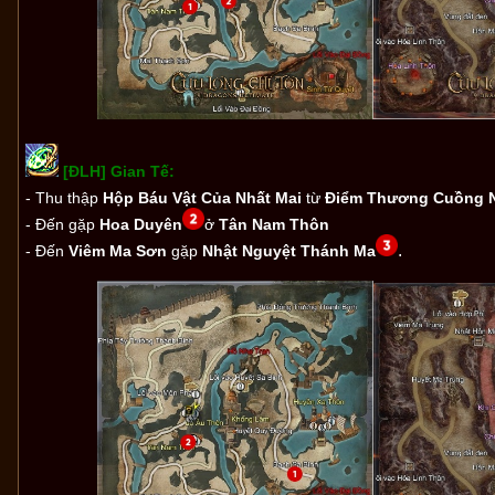
[ĐLH] Gian Tế:
- Thu thập
Hộp Báu Vật Của Nhất Mai
từ
Điểm Thương Cuồng 
- Đến gặp
Hoa Duyên
ở
Tân Nam Thôn
.
- Đến
Viêm Ma Sơn
gặp
Nhật Nguyệt Thánh Ma