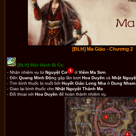
[ĐLH] Ma Giáo - Chương 2
[ĐLH] Độc Hành Bi Ca:
-
Nhận nhiệm vụ từ
Nguyệt Cơ
ở
Viêm Ma Sơn
.
- Đến
Quang Minh Độn
g gặp lần lượt
Hoa Duyên
và
Nhật Nguyệ
- Tìm bình thuốc bị nuốt bởi
Huyết Giác Long Nha
ở
Dung Nham
- Giao lại bình thuốc cho
Nhật Nguyệt Thánh Ma
- Đối thoại với
Hoa Duyên
để hoàn thành nhiệm vụ.