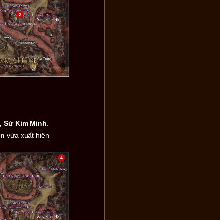
 Sử Kim Minh
.
ên
vừa xuất hiên