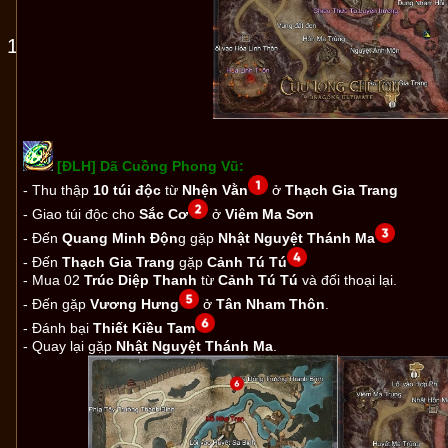
 12
[ĐLH] Dã Cuồng Phong Vũ:
- Thu thập
10 túi độc
từ
Nhện Vằn
ở
Thạch Gia Trang
- Giao túi độc cho
Sắc Cơ
ở
Viêm Ma Sơn
- Đến
Quang Minh Độn
g gặp
Nhật Nguyệt Thánh Ma
- Đến
Thạch Gia Trang
gặp
Cảnh Tú Tú
- Mua 02
Trúc Diệp Thanh
từ
Cảnh Tú Tú
và đối thoại lại.
- Đến gặp
Vương Hưng
ở
Tân Nham Thôn
.
- Đánh bại
Thiết Kiều Tam
- Quay lại gặp
Nhật Nguyệt Thánh Ma
.