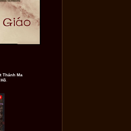
t Thánh Ma
 Hồ
.