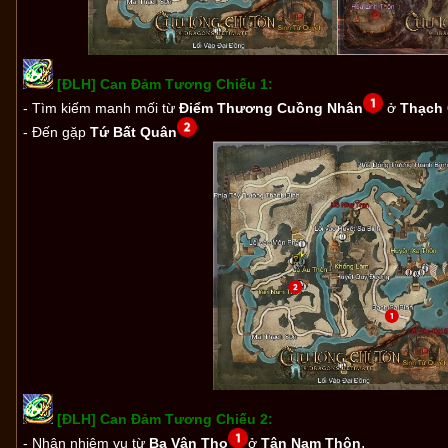
[ĐLH] Can Đảm Tương Chiếu 1:
- Tìm kiếm manh mối
từ
Điểm Thương Cuồng Nhân
ở
Thạch 
- Đến gặp
Tứ Bất Quân
[ĐLH] Can Đảm Tương Chiếu 2:
.
- Nhận nhiệm vụ từ
Ba Vận Thọ
ở
Tân Nam Thôn