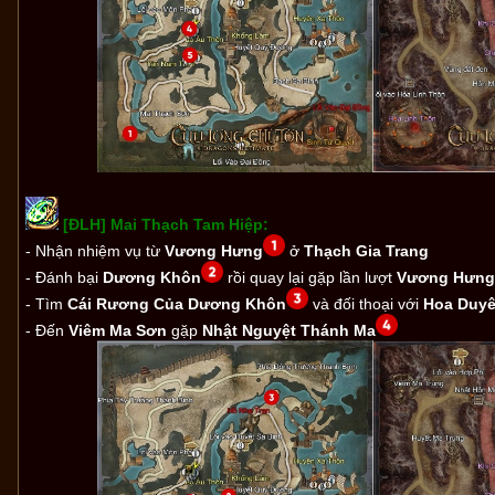
[ĐLH] Mai Thạch Tam Hiệp:
- Nhận nhiệm vụ từ
Vương Hưng
ở
Thạch Gia Trang
- Đánh bại
Dương Khôn
rồi quay lại gặp lần lượt
Vương Hưng,
- Tìm
Cái Rương Của Dương Khôn
và đối thoại với
Hoa Duy
- Đến
Viêm Ma Sơn
gặp
Nhật Nguyệt Thánh Ma