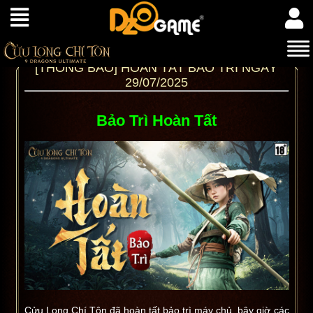
[THÔNG BÁO] HOÀN TẤT BẢO TRÌ NGÀY
29/07/2025
Bảo Trì Hoàn Tất
Cửu Long Chí Tôn đã hoàn tất bảo trì máy chủ, bây giờ các