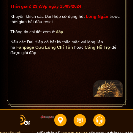
Thời gian:
23h59p ngày
15/09/2024
Khuyến khích các Đại Hiệp sử dụng hết
Long Ngân
trước
thời gian bắt đầu reset.
Thông tin chi tiết xem ở
đây
Nếu các Đại Hiệp có bất kỳ thắc mắc vui lòng liên
hệ
Fanpage Cửu Long Chí Tôn
hoặc
Cổng Hỗ Trợ
để
được giải đáp.
Cửu Long Chí Tôn - 9DU
Kính bút