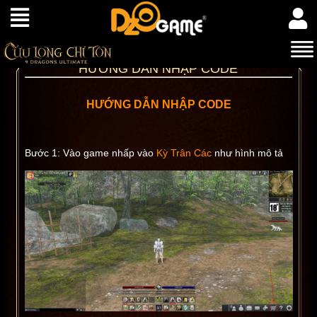
HƯỚNG DẪN NHẬP CODE
HƯỚNG DẪN NHẬP CODE
Bước 1: Vào game nhấp vào
Kỳ Trân Các
như hình mô tả