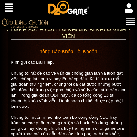
DANH SÁCH CÁC TÀI KHOẢN BỊ KHÓA VĨNH
VIỄN
Thông Báo Khóa Tài Khoản
Kính gửi các Đại Hiệp,
Chúng tôi rất đề cao về vấn đề chống gian lận và luôn đặt
việc chống lại hành vi này lên hàng đầu. Kể từ khi ra mắt
giai đoạn thử nghiệm, chúng tôi đã đạt được những bước
tiến đáng kể trong việc phát hiện và xử lý các tài khoản gian
lận. Trong giai đoạn OBT này , đã có tổng cộng 13 tài
khoản bị khóa vĩnh viễn. Danh sách chi tiết được cập nhật
bên dưới.
Chúng tôi muốn nhắc nhở toàn bộ cộng đồng 9DU hãy
tránh xa các phần mềm gian lận và hack. Sử dụng những
công cụ này không chỉ phá hủy trải nghiệm chơi game của
người khác mà còn dẫn đến các hình phạt nghiêm khắc,