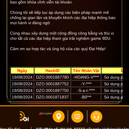
bao gồm khóa vĩnh viễn tài khoản.
Chúng tôi sẽ tiếp tục áp dụng các biện pháp mạnh mẽ
chống lại gian lận và khuyến khích các đại hiệp thông báo
mọi hành vi đáng ngờ.
Cùng nhau xây dựng một cộng đồng công bằng và thú vị
cho tất cả các đại hiệp tham gia trãi nghiệm game 9DU.
Cảm ơn sự hợp tác và ủng hộ của các quý Đại Hiệp!
Lý 
Ngày
HashID
Tên Nhân Vật
19/08/2024
DZO.0001887780
-HOANG-V****
Sử dụng phầ
19/08/2024
DZO.0001887752
-Y-****
Sử dụng phầ
19/08/2024
DZO.0001887750
-S-a-t-****
Sử dụng phầ
19/08/2024
DZO.0001871837
-Bố***
Sử dụng phầ
19/08/2024
DZO.0001877083
-c-â-m-m****
Sử dụng phầ
19/08/2024
DZO.0001874621
-c-â-n-l****
Sử dụng phầ
19/08/2024
DZO.0001880154
-cái-củ-****
Sử dụng phầ
19/08/2024
DZO.0001852231
[QN]Gia***
Sử dụng phầ